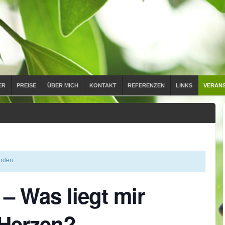
ER
PREISE
ÜBER MICH
KONTAKT
REFERENZEN
LINKS
VERAN
unden.
– Was liegt mir
 Herzen?