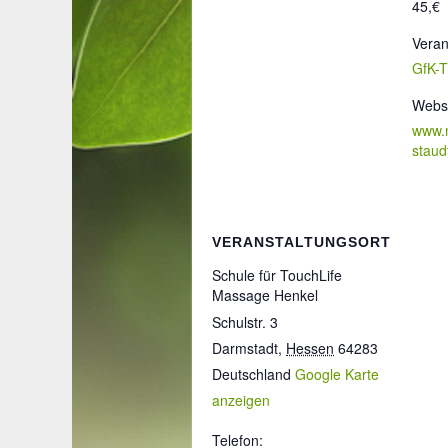
45,€
Veran
GfK-
Webse
www.
staud
VERANSTALTUNGSORT
Schule für TouchLife
Massage Henkel
Schulstr. 3
Darmstadt
,
Hessen
64283
Deutschland
Google Karte
anzeigen
Telefon: