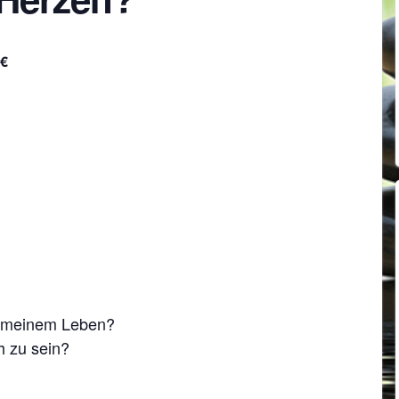
,€
in meinem Leben?
h zu sein?