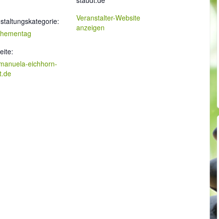
staudt.de
Veranstalter-Website
staltungskategorie:
anzeigen
Thementag
ite:
manuela-eichhorn-
t.de