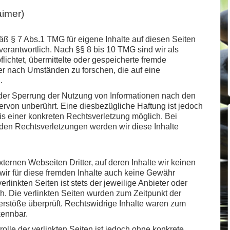
aimer)
äß § 7 Abs.1 TMG für eigene Inhalte auf diesen Seiten
erantwortlich. Nach §§ 8 bis 10 TMG sind wir als
flichtet, übermittelte oder gespeicherte fremde
r nach Umständen zu forschen, die auf eine
.
oder Sperrung der Nutzung von Informationen nach den
rvon unberührt. Eine diesbezügliche Haftung ist jedoch
is einer konkreten Rechtsverletzung möglich. Bei
en Rechtsverletzungen werden wir diese Inhalte
ternen Webseiten Dritter, auf deren Inhalte wir keinen
wir für diese fremden Inhalte auch keine Gewähr
rlinkten Seiten ist stets der jeweilige Anbieter oder
ch. Die verlinkten Seiten wurden zum Zeitpunkt der
erstöße überprüft. Rechtswidrige Inhalte waren zum
kennbar.
olle der verlinkten Seiten ist jedoch ohne konkrete