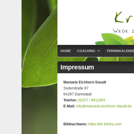
HOME
COACHING
TERMINKALEND
Impressum
Manuela Eichhorn-Staudt
Soderstraße 87
64287 Darmstadt
Telefon:
06257 / 9911993
E-Mail:
info@manuela-eichhorn-staudt.de
Bildnachweis:
https://de.fotolia.com